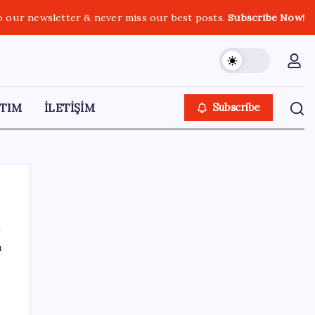
o our newsletter & never miss our best posts.
Subscribe Now!
TIM
İLETİŞİM
Subscribe
ı
SON YAZILAR
Stoklar yüzyılın en düşük seviyesinde:
Alüminyum fiyatlarında yön yukarı döndü