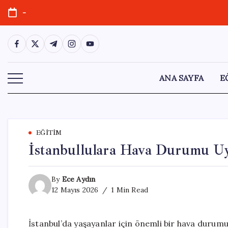
Skip
-
to
content
https://www.facebook.com/
https://twitter.com/
https://t.me/
https://www.instagram.com/
https://youtube.com/
ANA SAYFA
E
EĞITIM
İstanbullulara Hava Durumu Uya
By
Ece Aydın
12 Mayıs 2026
1 Min Read
İstanbul’da yaşayanlar için önemli bir hava durumu 