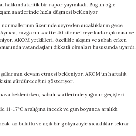
Aniden
hakkında kritik bir rapor yayımladı. Bugün öğle
Düşecek!
akşam saatlerinde hızla düşmesi bekleniyor.
için
 normallerinin üzerinde seyreden sıcaklıkların gece
 Ayrıca, rüzgarın saatte 40 kilometreye kadar çıkması ve
iyor. AKOM yetkilileri, özellikle akşam ve sabah erken
nusunda vatandaşları dikkatli olmaları hususunda uyardı.
şullarının devam etmesi bekleniyor. AKOM’un haftalık
tkisini sürdüreceğini gösteriyor.
 hava beklenirken, sabah saatlerinde yağmur geçişleri
le 11-17°C aralığına inecek ve gün boyunca aralıklı
ak; az bulutlu ve açık bir gökyüzüyle sıcaklıklar tekrar