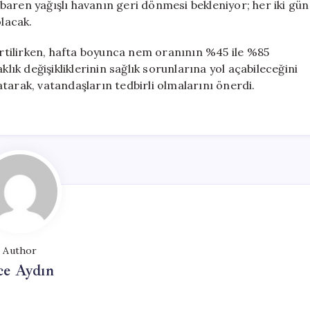
aren yağışlı havanın geri dönmesi bekleniyor; her iki gün
olacak.
lirtilirken, hafta boyunca nem oranının %45 ile %85
klık değişikliklerinin sağlık sorunlarına yol açabileceğini
tarak, vatandaşların tedbirli olmalarını önerdi.
Author
ce Aydın