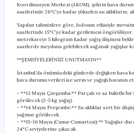
Koordinasyon Merkezi (AKOM), şehrin hava durumu 
saatlerinde 26°C’ye kadar yükselen sıcaklıkların, 
Yapılan tahminlere göre, lodosun etkisiyle mevsim
saatlerinde 15°C’ye kadar gerilemesi öngörülüyor.
metrekareye 5 kilogram kadar yağış düşmesi beklen
saatlerde meydana gelebilecek sağanak yağışlar ko
**ŞEMSİYELERİNİZİ UNUTMAYIN**
İstanbul’da önümüzdeki günlerde değişken hava ko
hava durumu verileri ise serin ve yağışlı havanın e
– **13 Mayıs Çarşamba:** Parçalı ve az bulutlu bir
görülecek (2-5 kg yağış).
– **14 Mayıs Perşembe:** Sıcaklıklar sert bir düşüş
yağmur görülecek.
– **15-16 Mayıs (Cuma-Cumartesi):** Yağışlar durac
24°C seviyelerine çıkacak.