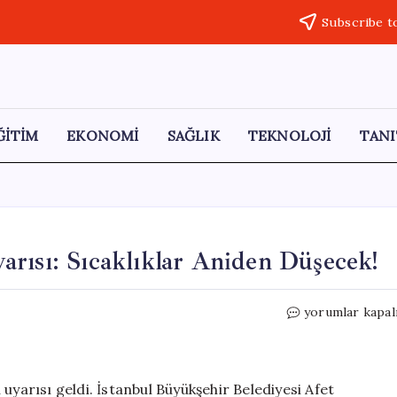
Subscribe t
ĞİTİM
EKONOMİ
SAĞLIK
TEKNOLOJİ
TANI
rısı: Sıcaklıklar Aniden Düşecek!
İstanbullulara
yorumlar kapal
Hava
Durumu
Uyarısı:
Sıcaklıklar
uyarısı geldi. İstanbul Büyükşehir Belediyesi Afet