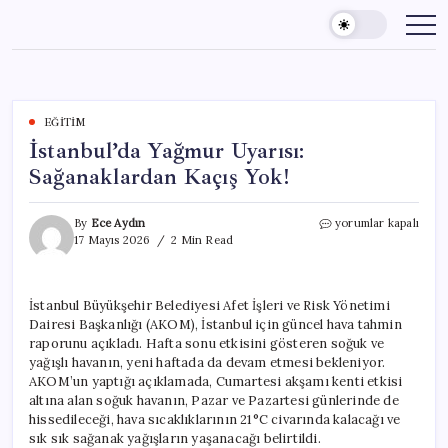
Skip
to
content
EĞITIM
İstanbul’da Yağmur Uyarısı:
Sağanaklardan Kaçış Yok!
İstanbul’da
By
Ece Aydın
yorumlar kapalı
Yağmur
17 Mayıs 2026
2 Min Read
Uyarısı:
Sağanaklardan
Kaçış
İstanbul Büyükşehir Belediyesi Afet İşleri ve Risk Yönetimi
Yok!
Dairesi Başkanlığı (AKOM), İstanbul için güncel hava tahmin
için
raporunu açıkladı. Hafta sonu etkisini gösteren soğuk ve
yağışlı havanın, yeni haftada da devam etmesi bekleniyor.
AKOM’un yaptığı açıklamada, Cumartesi akşamı kenti etkisi
altına alan soğuk havanın, Pazar ve Pazartesi günlerinde de
hissedileceği, hava sıcaklıklarının 21°C civarında kalacağı ve
sık sık sağanak yağışların yaşanacağı belirtildi.