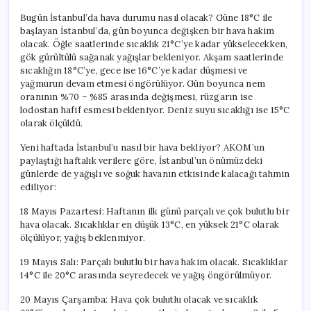
Bugün İstanbul’da hava durumu nasıl olacak? Güne 18°C ile
başlayan İstanbul’da, gün boyunca değişken bir hava hakim
olacak. Öğle saatlerinde sıcaklık 21°C’ye kadar yükselecekken,
gök gürültülü sağanak yağışlar bekleniyor. Akşam saatlerinde
sıcaklığın 18°C’ye, gece ise 16°C’ye kadar düşmesi ve
yağmurun devam etmesi öngörülüyor. Gün boyunca nem
oranının %70 – %85 arasında değişmesi, rüzgarın ise
lodostan hafif esmesi bekleniyor. Deniz suyu sıcaklığı ise 15°C
olarak ölçüldü.
Yeni haftada İstanbul’u nasıl bir hava bekliyor? AKOM’un
paylaştığı haftalık verilere göre, İstanbul’un önümüzdeki
günlerde de yağışlı ve soğuk havanın etkisinde kalacağı tahmin
ediliyor:
18 Mayıs Pazartesi: Haftanın ilk günü parçalı ve çok bulutlu bir
hava olacak. Sıcaklıklar en düşük 13°C, en yüksek 21°C olarak
ölçülüyor, yağış beklenmiyor.
19 Mayıs Salı: Parçalı bulutlu bir hava hakim olacak. Sıcaklıklar
14°C ile 20°C arasında seyredecek ve yağış öngörülmüyor.
20 Mayıs Çarşamba: Hava çok bulutlu olacak ve sıcaklık