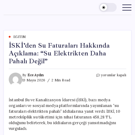
Skip
to
content
EĞITIM
İSKİ’den Su Faturaları Hakkında
Açıklama: “Su Elektrikten Daha
Pahalı Değil”
İSKİ’den
By
Ece Aydın
yorumlar kapalı
Su
13 Mayıs 2026
2 Min Read
Faturaları
Hakkında
Açıklama:
İstanbul Su ve Kanalizasyon İdaresi (İSKİ), bazı medya
“Su
organları ve sosyal medya platformlarında yayımlanan “su
Elektrikten
Daha
faturaları elektrikten pahalı” iddialarına yanıt verdi. İSKİ, 10
Pahalı
metreküplük su tüketimi için nihai faturanın 458,28 TL
Değil”
olduğunu belirterek, bu iddiaların gerçeği yansıtmadığını
için
vurguladı.