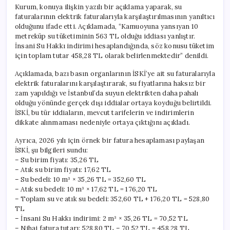
Kurum, konuya ilişkin yazılı bir açıklama yaparak, su
faturalarının elektrik faturalarıyla karşılaştırılmasının yanıltıcı
olduğunu ifade etti. Açıklamada, “Kamuoyuna yansıyan 10
metreküp su tüketiminin 563 TL olduğu iddiası yanlıştır.
İnsani Su Hakkı indirimi hesaplandığında, söz konusu tüketim
için toplam tutar 458,28 TL olarak belirlenmektedir” denildi.
Açıklamada, bazı basın organlarının İSKİ’ye ait su faturalarıyla
elektrik faturalarını karşılaştırarak, su fiyatlarına haksız bir
zam yapıldığı ve İstanbul’da suyun elektrikten daha pahalı
olduğu yönünde gerçek dışı iddialar ortaya koyduğu belirtildi.
İSKİ, bu tür iddiaların, mevcut tarifelerin ve indirimlerin
dikkate alınmaması nedeniyle ortaya çıktığını açıkladı.
Ayrıca, 2026 yılı için örnek bir fatura hesaplaması paylaşan
İSKİ, şu bilgileri sundu:
– Su birim fiyatı: 35,26 TL
– Atık su birim fiyatı: 17,62 TL
– Su bedeli: 10 m³ × 35,26 TL = 352,60 TL
– Atık su bedeli: 10 m³ × 17,62 TL = 176,20 TL
– Toplam su ve atık su bedeli: 352,60 TL + 176,20 TL = 528,80
TL
– İnsani Su Hakkı indirimi: 2 m³ × 35,26 TL = 70,52 TL
– Nihai fatura tutarı: 528,80 TL – 70,52 TL = 458,28 TL