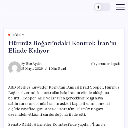
Skip
to
content
EĞITIM
Hürmüz Boğazı’ndaki Kontrol: İran’ın
Elinde Kalıyor
Hürmüz
By
Ece Aydın
yorumlar kapalı
Boğazı’ndaki
15 Mayıs 2026
1 Min Read
Kontrol:
İran’ın
Elinde
ABD Merkez Kuvvetler Komutanı Amiral Brad Cooper, Hürmüz
Kalıyor
Boğazı üzerindeki kontrolün hala İran’ın elinde olduğunu
için
belirtti. Cooper, ABD ve İsrail’in gerçekleştirdiği hava
saldırıları sonucunda İran’ın askeri kapasitesinin önemli
ölçüde zayıfladığını, ancak Tahran’ın Hürmüz Boğazı
üzerindeki etkisini sürdürdüğünü ifade etti.
Senato Silahlı Hizmetler Komitesi’nde yapılan “İran ile