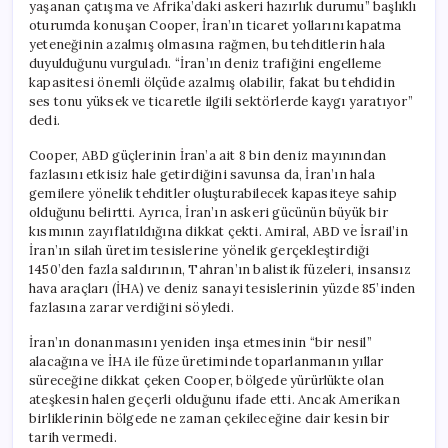
yaşanan çatışma ve Afrika’daki askeri hazırlık durumu” başlıklı
oturumda konuşan Cooper, İran’ın ticaret yollarını kapatma
yeteneğinin azalmış olmasına rağmen, bu tehditlerin hala
duyulduğunu vurguladı. “İran’ın deniz trafiğini engelleme
kapasitesi önemli ölçüde azalmış olabilir, fakat bu tehdidin
ses tonu yüksek ve ticaretle ilgili sektörlerde kaygı yaratıyor”
dedi.
Cooper, ABD güçlerinin İran’a ait 8 bin deniz mayınından
fazlasını etkisiz hale getirdiğini savunsa da, İran’ın hala
gemilere yönelik tehditler oluşturabilecek kapasiteye sahip
olduğunu belirtti. Ayrıca, İran’ın askeri gücünün büyük bir
kısmının zayıflatıldığına dikkat çekti. Amiral, ABD ve İsrail’in
İran’ın silah üretim tesislerine yönelik gerçekleştirdiği
1450’den fazla saldırının, Tahran’ın balistik füzeleri, insansız
hava araçları (İHA) ve deniz sanayi tesislerinin yüzde 85’inden
fazlasına zarar verdiğini söyledi.
İran’ın donanmasını yeniden inşa etmesinin “bir nesil”
alacağına ve İHA ile füze üretiminde toparlanmanın yıllar
süreceğine dikkat çeken Cooper, bölgede yürürlükte olan
ateşkesin halen geçerli olduğunu ifade etti. Ancak Amerikan
birliklerinin bölgede ne zaman çekileceğine dair kesin bir
tarih vermedi.