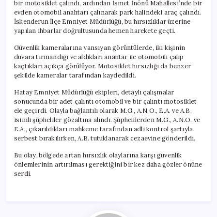
bir motosiklet çalındı, ardından İsmet İnönü Mahallesi’nde bir
evden otomobil anahtarı çalınarak park halindeki araç çalındı.
İskenderun İlçe Emniyet Müdürlüğü, bu hırsızlıklar üzerine
yapılan ihbarlar doğrultusunda hemen harekete geçti.
Güvenlik kameralarına yansıyan görüntülerde, iki kişinin
duvara tırmandığı ve aldıkları anahtar ile otomobili çalıp
kaçtıkları açıkça görülüyor. Motosiklet hırsızlığı da benzer
şekilde kameralar tarafından kaydedildi.
Hatay Emniyet Müdürlüğü ekipleri, detaylı çalışmalar
sonucunda bir adet çalıntı otomobil ve bir çalıntı motosiklet
ele geçirdi. Olayla bağlantılı olarak M.G., A.N.O., E.A. ve A.B.
isimli şüpheliler gözaltına alındı. Şüphelilerden M.G., A.N.O. ve
E.A., çıkarıldıkları mahkeme tarafından adli kontrol şartıyla
serbest bırakılırken, A.B. tutuklanarak cezaevine gönderildi.
Bu olay, bölgede artan hırsızlık olaylarına karşı güvenlik
önlemlerinin artırılması gerektiğini bir kez daha gözler önüne
serdi.