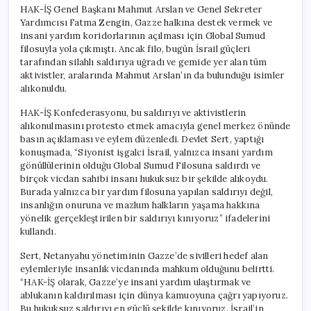
HAK-İŞ Genel Başkanı Mahmut Arslan ve Genel Sekreter
Yardımcısı Fatma Zengin, Gazze halkına destek vermek ve
insani yardım koridorlarının açılması için Global Sumud
filosuyla yola çıkmıştı. Ancak filo, bugün İsrail güçleri
tarafından silahlı saldırıya uğradı ve gemide yer alan tüm
aktivistler, aralarında Mahmut Arslan’ın da bulunduğu isimler
alıkonuldu.
HAK-İŞ Konfederasyonu, bu saldırıyı ve aktivistlerin
alıkonulmasını protesto etmek amacıyla genel merkez önünde
basın açıklaması ve eylem düzenledi. Devlet Sert, yaptığı
konuşmada, “Siyonist işgalci İsrail, yalnızca insani yardım
gönüllülerinin olduğu Global Sumud Filosuna saldırdı ve
birçok vicdan sahibi insanı hukuksuz bir şekilde alıkoydu.
Burada yalnızca bir yardım filosuna yapılan saldırıyı değil,
insanlığın onuruna ve mazlum halkların yaşama hakkına
yönelik gerçekleştirilen bir saldırıyı kınıyoruz” ifadelerini
kullandı.
Sert, Netanyahu yönetiminin Gazze’de sivilleri hedef alan
eylemleriyle insanlık vicdanında mahkum olduğunu belirtti.
“HAK-İŞ olarak, Gazze’ye insani yardım ulaştırmak ve
ablukanın kaldırılması için dünya kamuoyuna çağrı yapıyoruz.
Bu hukuksuz saldırıyı en güçlü şekilde kınıyoruz. İsrail’in