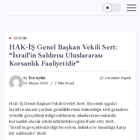
Skip
to
content
EĞITIM
HAK-İŞ Genel Başkan Vekili Sert:
“İsrail’in Saldırısı Uluslararası
Korsanlık Faaliyetidir”
HAK-
By
Ece Aydın
yorumlar kapalı
İŞ
20 Mayıs 2026
2 Min Read
Genel
Başkan
Vekili
HAK-İŞ Genel Başkan Vekili Devlet Sert, Siyonist işgalci
Sert:
İsrail’in insani yardım gönüllülerinin bulunduğu sivil gemilere
“İsrail’in
Saldırısı
yönelik gerçekleştirdiği saldırının, uluslararası sularda
Uluslararası
korsanlık olarak nitelendirilebileceğini ifade etti. Sert,
Korsanlık
“İsrail’in gerçekleştirdiği bu eylem, hukuka ve insanlığa karşı
Faaliyetidir”
bir saldırıdır” dedi.
için