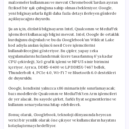
malzemeler kullanması ve mevcut Chromebook’lardan ayıran
fiziksel bir ışık çubuğuna sahip olması bekleniyor. Google,
yeni bilgisayarlarla ilgili daha fazla detayı ilerleyen günlerde
açıklayacağını duyurdu.
Şu an için, dizüstü bilgisayarın Intel, Qualcomm ve MediaTek
işlemcileri kullanacağı bilgisi mevcut. Intel, Google ile ortaklık
kurduğunu doğruladı ve bu da Googlebook’un Wildcat Lake
kod adıyla anılan üçüncü nesil Core işlemcilerini
kullanabileceğini gösteriyor. Bu çipler, yapay zeka
uygulamalarını hızlandırmak üzere tasarlanmış 6’ya kadar
CPU çekirdeği, Xe3 grafik işlemi ve NPU 5 sinir birimini
içeriyor. Ayrıca, DDR5-6400 ve LPDDR5X-7467 bellek,
Thunderbolt 4, PCIe 4.0, Wi-Fi 7 ve Bluetooth 6.0 destekleri
de duyuruldu.
Google, kendisini yalnızca x86 mimarisiyle sınırlamayacak;
bazı modellerde Qualcomm ve MediaTek’ten Arm işlemcileri
de yer alacak. Bu sayede şirket, farklı fiyat segmentlerine ve
kullanım senaryolarına hitap edebilecek.
Sonuç olarak, Googlebook, teknoloji dünyasında heyecan
verici bir yenilik olarak öne çıkıyor ve kullanıcıların hayatını
kolaylaştırmayı hedefliyor.