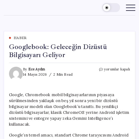
Skip
to
content
HABER
Googlebook: Geleceğin Dizüstü
Bilgisayarı Geliyor
Googlebook:
By
Ece Aydın
yorumlar kapalı
Geleceğin
14 Mayıs 2026
2 Min Read
Dizüstü
Bilgisayarı
Geliyor
Google, Chromebook mobil bilgisayarlarının piyasaya
için
sürülmesinden yaklaşık on beş yıl sonra yeni bir dizüstü
bilgisayar modeli olan Googlebook’u tanıttı. Bu yenilikçi
dizüstü bilgisayarlar, klasik ChromeOS yerine Android işletim
sistemini ve entegre yapay zeka Gemini Intelligence’ı
kullanacak.
Google’ın temel amacı, standart Chrome tarayıcısını Android