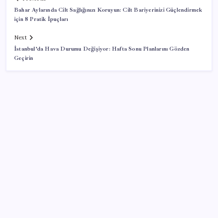
Bahar Aylarında Cilt Sağlığınızı Koruyun: Cilt Bariyerinizi Güçlendirmek
için 8 Pratik İpuçları
Next
İstanbul’da Hava Durumu Değişiyor: Hafta Sonu Planlarını Gözden
Geçirin
SON YAZILAR
10 milyarlık borç hal esnafını vurdu
Artık çalışan primi tazminata yansıyacak
Halkbank’tan beklenti üstü net kâr