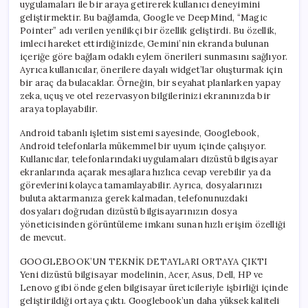
uygulamaları ile bir araya getirerek kullanıcı deneyimini
geliştirmektir. Bu bağlamda, Google ve DeepMind, “Magic
Pointer” adı verilen yenilikçi bir özellik geliştirdi. Bu özellik,
imleci hareket ettirdiğinizde, Gemini’nin ekranda bulunan
içeriğe göre bağlam odaklı eylem önerileri sunmasını sağlıyor.
Ayrıca kullanıcılar, önerilere dayalı widget’lar oluşturmak için
bir araç da bulacaklar. Örneğin, bir seyahat planlarken yapay
zeka, uçuş ve otel rezervasyon bilgilerinizi ekranınızda bir
araya toplayabilir.
Android tabanlı işletim sistemi sayesinde, Googlebook,
Android telefonlarla mükemmel bir uyum içinde çalışıyor.
Kullanıcılar, telefonlarındaki uygulamaları dizüstü bilgisayar
ekranlarında açarak mesajlara hızlıca cevap verebilir ya da
görevlerini kolayca tamamlayabilir. Ayrıca, dosyalarınızı
buluta aktarmanıza gerek kalmadan, telefonunuzdaki
dosyaları doğrudan dizüstü bilgisayarınızın dosya
yöneticisinden görüntüleme imkanı sunan hızlı erişim özelliği
de mevcut.
GOOGLEBOOK’UN TEKNİK DETAYLARI ORTAYA ÇIKTI
Yeni dizüstü bilgisayar modelinin, Acer, Asus, Dell, HP ve
Lenovo gibi önde gelen bilgisayar üreticileriyle işbirliği içinde
geliştirildiği ortaya çıktı. Googlebook’un daha yüksek kaliteli