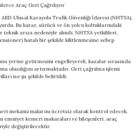
Yüz
Binlerce
 ABD Ulusal Karayolu Trafik Güvenliği İdaresi (NHTSA),
Araç
urdu. Bu karar, sürücü ve ön yolcu koltuklarındaki
Geri
teknik arıza nedeniyle alındı. NHTSA yetkilileri,
Çağrılıyor
için
nsioner) hatalı bir şekilde kilitlenmesine sebep
u yerine getirmesini engelleyerek, kazalar sırasında
ma olasılığını artırmaktadır. Geri çağrılma işlemi
rı ise şu şekilde belirtildi:
emeri mekanizmalarını ücretsiz olarak kontrol edecek.
n emniyet kemeri makaraları ve bileşenleri, araç
yle değiştirilecektir.