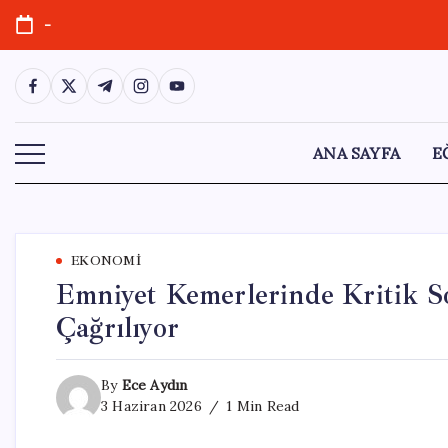
Skip
-
to
content
https://www.facebook.com/
https://twitter.com/
https://t.me/
https://www.instagram.com/
https://youtube.com/
ANA SAYFA
E
EKONOMI
Emniyet Kemerlerinde Kritik S
Çağrılıyor
By
Ece Aydın
3 Haziran 2026
1 Min Read