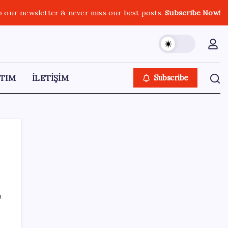
o our newsletter & never miss our best posts.
Subscribe Now!
TIM
İLETİŞİM
Subscribe
SON YAZILAR
ı
Halkbank’tan beklenti üstü net kâr