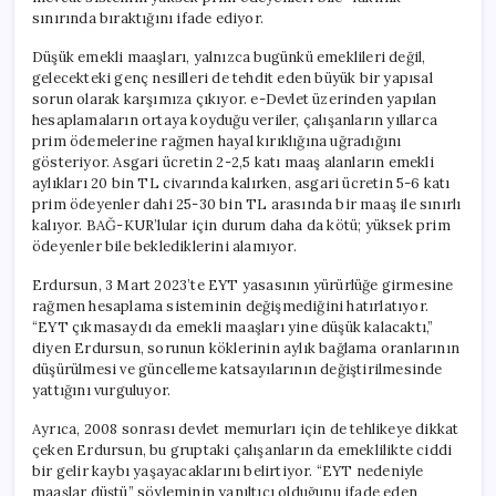
sınırında bıraktığını ifade ediyor.
Düşük emekli maaşları, yalnızca bugünkü emeklileri değil,
gelecekteki genç nesilleri de tehdit eden büyük bir yapısal
sorun olarak karşımıza çıkıyor. e-Devlet üzerinden yapılan
hesaplamaların ortaya koyduğu veriler, çalışanların yıllarca
prim ödemelerine rağmen hayal kırıklığına uğradığını
gösteriyor. Asgari ücretin 2-2,5 katı maaş alanların emekli
aylıkları 20 bin TL civarında kalırken, asgari ücretin 5-6 katı
prim ödeyenler dahi 25-30 bin TL arasında bir maaş ile sınırlı
kalıyor. BAĞ-KUR’lular için durum daha da kötü; yüksek prim
ödeyenler bile beklediklerini alamıyor.
Erdursun, 3 Mart 2023’te EYT yasasının yürürlüğe girmesine
rağmen hesaplama sisteminin değişmediğini hatırlatıyor.
“EYT çıkmasaydı da emekli maaşları yine düşük kalacaktı,”
diyen Erdursun, sorunun köklerinin aylık bağlama oranlarının
düşürülmesi ve güncelleme katsayılarının değiştirilmesinde
yattığını vurguluyor.
Ayrıca, 2008 sonrası devlet memurları için de tehlikeye dikkat
çeken Erdursun, bu gruptaki çalışanların da emeklilikte ciddi
bir gelir kaybı yaşayacaklarını belirtiyor. “EYT nedeniyle
maaşlar düştü” söyleminin yanıltıcı olduğunu ifade eden