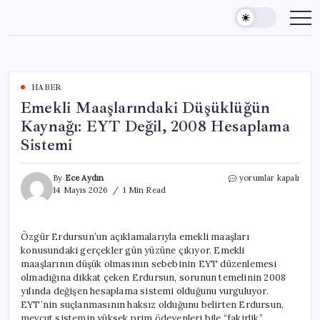
Skip
to
content
HABER
Emekli Maaşlarındaki Düşüklüğün
Kaynağı: EYT Değil, 2008 Hesaplama
Sistemi
Emekli
By
Ece Aydın
yorumlar kapalı
Maaşlarındaki
14 Mayıs 2026
1 Min Read
Düşüklüğün
Kaynağı:
EYT
Özgür Erdursun’un açıklamalarıyla emekli maaşları
Değil,
konusundaki gerçekler gün yüzüne çıkıyor. Emekli
2008
Hesaplama
maaşlarının düşük olmasının sebebinin EYT düzenlemesi
Sistemi
olmadığına dikkat çeken Erdursun, sorunun temelinin 2008
için
yılında değişen hesaplama sistemi olduğunu vurguluyor.
EYT’nin suçlanmasının haksız olduğunu belirten Erdursun,
mevcut sistemin yüksek prim ödeyenleri bile “fakirlik”