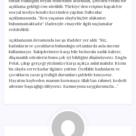
tehdit edildiğini beyan etmesinin ardından, çeteden resmi bir
açıklama geldiği öne sürüldü. Türkiye’den erişime kapalı bir
sosyal medya hesabı üzerinden yapılan Daltonlar
açıklamasında, “Son yaşanan olayla hiçbir alakamız
bulunmamaktadır” ifadesiyle cinayetle ilgili suçlamalar
reddedildi.
Açıklamanın devamında ise şu ifadeler yer aldı: “Biz,
kadınların ve çocukların bulunduğu ortamlarda asla mermi
kullanmayız. Rakiplerimize karşı bile bu kurala sadık kalırız;
düşmanlık edenlerin bunu çok iyi bildiğini düşünüyoruz. Engin
Polat, çıkıp gerçeği yüzümüze karşı açıkça anlatmalıdır. Bizim
bu olayla zerre kadar ilgimiz yoktur. Özellikle kadınların ve
çocukların zarar gördüğü durumları şiddetle kınıyoruz.
Hayatını kaybeden masum korumaya Allah’tan rahmet, kederli
ailesine başsağlığı diliyoruz. Kamuoyuna saygılarımızla…”