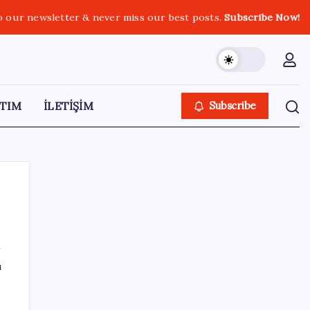
o our newsletter & never miss our best posts.
Subscribe Now!
TIM
İLETİŞİM
Subscribe
SON YAZILAR
ı
ABD’den Türk zeytinyağına vergi engeli:
İhracatçılardan acil çağrı