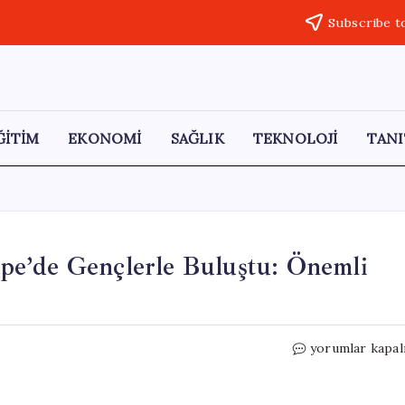
Subscribe t
ĞİTİM
EKONOMİ
SAĞLIK
TEKNOLOJİ
TANI
pe’de Gençlerle Buluştu: Önemli
Cumhurbaşkanı
yorumlar kapal
Erdoğan,
Beştepe’de
Gençlerle