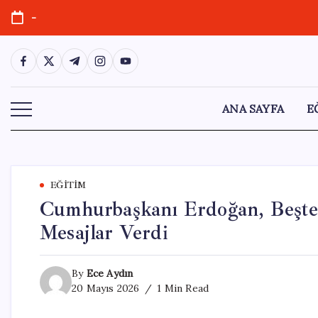
Skip
-
to
content
https://www.facebook.com/
https://twitter.com/
https://t.me/
https://www.instagram.com/
https://youtube.com/
ANA SAYFA
E
EĞITIM
Cumhurbaşkanı Erdoğan, Beşte
Mesajlar Verdi
By
Ece Aydın
20 Mayıs 2026
1 Min Read