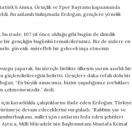
Buluştu:
tatürk’ü Anma, Gençlik ve Spor Bayramı kapsamında
Önemli
geldi. Bu anlamlı buluşmada Erdoğan, gençlere yönelik
Mesajlar
Verdi
için
 bu irade, 107 yıl önce olduğu gibi bugün de dimdik
e bir gençliğin bugünkü temsilcilerisiniz. Biz de sizlere en
urlu, güvenli, müreffeh bir gelecek inşa etmenin
rgu yaparak, bu süreçle birlikte ülkenin yarım asırlık bir
ğin güçlendirileceğini belirtti. Gençlere daha refah dolu bir
rdoğan, “En büyük amacımız, bizim yaşadığımız zorlukları
zin çekmemenizdir,” dedi.
için kararlılıkla çalıştıklarını ifade eden Erdoğan, Türkiye
e yürümeye devam edeceklerini vurguladı. “Rabbim yar ve
mhurbaşkanı, millet için canlarını feda eden şehitleri
di. Ayrıca, Millî Mücadele’nin Başkomutanı Mustafa Kemal