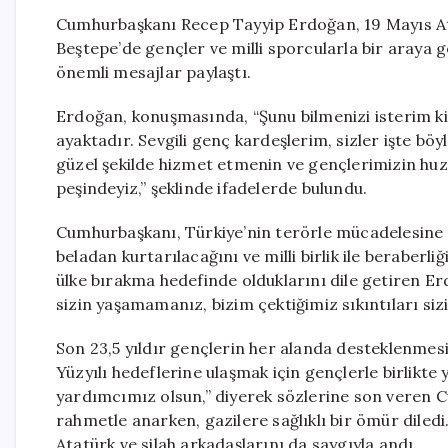
Cumhurbaşkanı Recep Tayyip Erdoğan, 19 Mayıs A
Beştepe’de gençler ve milli sporcularla bir araya 
önemli mesajlar paylaştı.
Erdoğan, konuşmasında, “Şunu bilmenizi isterim ki,
ayaktadır. Sevgili genç kardeşlerim, sizler işte böyl
güzel şekilde hizmet etmenin ve gençlerimizin huz
peşindeyiz,” şeklinde ifadelerde bulundu.
Cumhurbaşkanı, Türkiye’nin terörle mücadelesine vu
beladan kurtarılacağını ve milli birlik ile beraberli
ülke bırakma hedefinde olduklarını dile getiren E
sizin yaşamamanız, bizim çektiğimiz sıkıntıları si
Son 23,5 yıldır gençlerin her alanda desteklenmesi 
Yüzyılı hedeflerine ulaşmak için gençlerle birlikt
yardımcımız olsun,” diyerek sözlerine son veren Cu
rahmetle anarken, gazilere sağlıklı bir ömür dile
Atatürk ve silah arkadaşlarını da saygıyla andı.