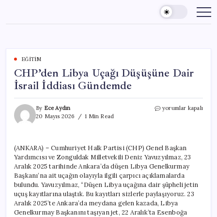
Skip
to
content
EĞITIM
CHP’den Libya Uçağı Düşüşüne Dair
İsrail İddiası Gündemde
CHP’den
By
Ece Aydın
yorumlar kapalı
Libya
20 Mayıs 2026
1 Min Read
Uçağı
Düşüşüne
Dair
(ANKARA) – Cumhuriyet Halk Partisi (CHP) Genel Başkan
İsrail
Yardımcısı ve Zonguldak Milletvekili Deniz Yavuzyılmaz, 23
İddiası
Gündemde
Aralık 2025 tarihinde Ankara’da düşen Libya Genelkurmay
için
Başkanı’na ait uçağın olayıyla ilgili çarpıcı açıklamalarda
bulundu. Yavuzyılmaz, “Düşen Libya uçağına dair şüpheli jetin
uçuş kayıtlarına ulaştık. Bu kayıtları sizlerle paylaşıyoruz. 23
Aralık 2025’te Ankara’da meydana gelen kazada, Libya
Genelkurmay Başkanını taşıyan jet, 22 Aralık’ta Esenboğa