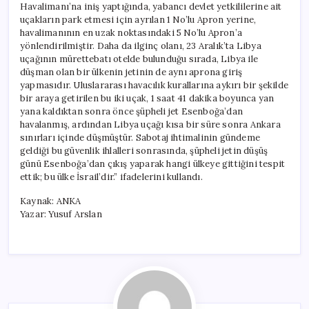
Havalimanı’na iniş yaptığında, yabancı devlet yetkililerine ait
uçakların park etmesi için ayrılan 1 No’lu Apron yerine,
havalimanının en uzak noktasındaki 5 No’lu Apron’a
yönlendirilmiştir. Daha da ilginç olanı, 23 Aralık’ta Libya
uçağının mürettebatı otelde bulunduğu sırada, Libya ile
düşman olan bir ülkenin jetinin de aynı aprona giriş
yapmasıdır. Uluslararası havacılık kurallarına aykırı bir şekilde
bir araya getirilen bu iki uçak, 1 saat 41 dakika boyunca yan
yana kaldıktan sonra önce şüpheli jet Esenboğa’dan
havalanmış, ardından Libya uçağı kısa bir süre sonra Ankara
sınırları içinde düşmüştür. Sabotaj ihtimalinin gündeme
geldiği bu güvenlik ihlalleri sonrasında, şüpheli jetin düşüş
günü Esenboğa’dan çıkış yaparak hangi ülkeye gittiğini tespit
ettik; bu ülke İsrail’dir.” ifadelerini kullandı.
Kaynak: ANKA
Yazar: Yusuf Arslan