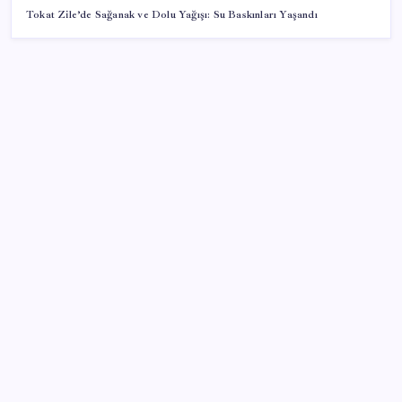
Tokat Zile’de Sağanak ve Dolu Yağışı: Su Baskınları Yaşandı
SON YAZILAR
Stoklar yüzyılın en düşük seviyesinde: Alüminyum
fiyatlarında yön yukarı döndü
Turkish Bank’ın yeni adı belli oldu
Ayvalık’ta orman yangı: Ekiplerin müdahalesi sürüyor
Edirne’de balya bağlamak 4 gün süreyle yasaklandı
Hem elektrik üretiyor, hem de balık yetiştiriyor