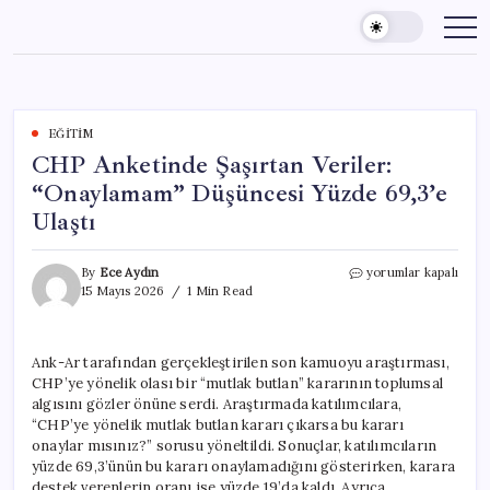
Skip
to
content
EĞITIM
CHP Anketinde Şaşırtan Veriler:
“Onaylamam” Düşüncesi Yüzde 69,3’e
Ulaştı
CHP
By
Ece Aydın
yorumlar kapalı
Anketinde
15 Mayıs 2026
1 Min Read
Şaşırtan
Veriler:
“Onaylamam”
Ank-Ar tarafından gerçekleştirilen son kamuoyu araştırması,
Düşüncesi
CHP’ye yönelik olası bir “mutlak butlan” kararının toplumsal
Yüzde
69,3’e
algısını gözler önüne serdi. Araştırmada katılımcılara,
Ulaştı
“CHP’ye yönelik mutlak butlan kararı çıkarsa bu kararı
için
onaylar mısınız?” sorusu yöneltildi. Sonuçlar, katılımcıların
yüzde 69,3’ünün bu kararı onaylamadığını gösterirken, karara
destek verenlerin oranı ise yüzde 19’da kaldı. Ayrıca,