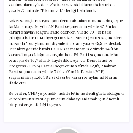
katılımcıların yüzde 4,2’si kararsız olduklarını belirtirken,
yüzde 7,5’inin de “Fikrim yok” dediği belirlendi.
Anket sonuçları, siyasi partilerin tabanları arasında da çarpıcı
farklar ortaya koydu. AK Parti seçmeninin yüzde 45,9’u bu
kararı onaylayacağını ifade ederken, yüzde 39,7’si karşı
çıktığını belirtti. Milliyetçi Hareket Partisi (MHP) seçmenleri
arasında “onaylamam” diyenlerin oranı yüzde 45,5 ile destek
verenleri geride bıraktı. CHP seçmeninin ise yüzde 94’ü bu
karara karşı olduğunu vurgularken, İYİ Parti seçmeninde bu
oran yüzde 86,7 olarak kaydedildi. Ayrıca, Demokrasi ve
Progress (DEVA) Partisi seçmeninin yüzde 82,8’i, Anahtar
Parti seçmeninin yüzde 74’ü ve Yenilik Partisi (YRP)
seçmeninin yüzde 58,2’si olası bu kararı onaylamadıklarını
ifade etti.
Bu veriler, CHP’ye yönelik muhalefetin ne denli güçlü olduğunu
ve toplumun siyasi eğilimlerini daha iyi anlamak için önemli
bir gösterge niteliği taşıyor.