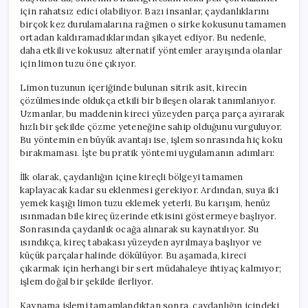
için
için rahatsız edici olabiliyor. Bazı insanlar, çaydanlıklarını
birçok kez durulamalarına rağmen o sirke kokusunu tamamen
ortadan kaldıramadıklarından şikayet ediyor. Bu nedenle,
daha etkili ve kokusuz alternatif yöntemler arayışında olanlar
için limon tuzu öne çıkıyor.
Limon tuzunun içeriğinde bulunan sitrik asit, kirecin
çözülmesinde oldukça etkili bir bileşen olarak tanımlanıyor.
Uzmanlar, bu maddenin kireci yüzeyden parça parça ayırarak
hızlı bir şekilde çözme yeteneğine sahip olduğunu vurguluyor.
Bu yöntemin en büyük avantajı ise, işlem sonrasında hiç koku
bırakmaması. İşte bu pratik yöntemi uygulamanın adımları:
İlk olarak, çaydanlığın içine kireçli bölgeyi tamamen
kaplayacak kadar su eklenmesi gerekiyor. Ardından, suya iki
yemek kaşığı limon tuzu eklemek yeterli. Bu karışım, henüz
ısınmadan bile kireç üzerinde etkisini göstermeye başlıyor.
Sonrasında çaydanlık ocağa alınarak su kaynatılıyor. Su
ısındıkça, kireç tabakası yüzeyden ayrılmaya başlıyor ve
küçük parçalar halinde dökülüyor. Bu aşamada, kireci
çıkarmak için herhangi bir sert müdahaleye ihtiyaç kalmıyor;
işlem doğal bir şekilde ilerliyor.
Kaynama işlemi tamamlandıktan sonra, çaydanlığın içindeki