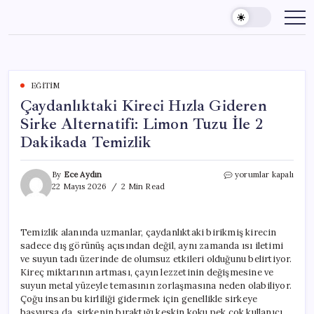
Skip
to
content
EĞITIM
Çaydanlıktaki Kireci Hızla Gideren
Sirke Alternatifi: Limon Tuzu İle 2
Dakikada Temizlik
Çaydanlıktaki
By
Ece Aydın
yorumlar kapalı
Kireci
22 Mayıs 2026
2 Min Read
Hızla
Gideren
Sirke
Temizlik alanında uzmanlar, çaydanlıktaki birikmiş kirecin
Alternatifi:
sadece dış görünüş açısından değil, aynı zamanda ısı iletimi
Limon
Tuzu
ve suyun tadı üzerinde de olumsuz etkileri olduğunu belirtiyor.
İle
Kireç miktarının artması, çayın lezzetinin değişmesine ve
2
suyun metal yüzeyle temasının zorlaşmasına neden olabiliyor.
Dakikada
Çoğu insan bu kirliliği gidermek için genellikle sirkeye
Temizlik
başvursa da, sirkenin bıraktığı keskin koku pek çok kullanıcı