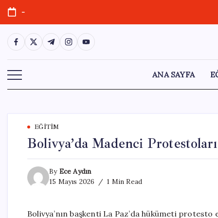
Skip
-
to
content
https://www.facebook.com/
https://twitter.com/
https://t.me/
https://www.instagram.com/
https://youtube.com/
ANA SAYFA
E
EĞITIM
Bolivya’da Madenci Protestoları
By
Ece Aydın
15 Mayıs 2026
1 Min Read
Bolivya’nın başkenti La Paz’da hükümeti protesto 