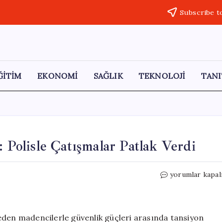
Subscribe t
ĞİTİM
EKONOMİ
SAĞLIK
TEKNOLOJİ
TANI
: Polisle Çatışmalar Patlak Verdi
Bolivya’da
yorumlar kapal
Madenci
Protestoları:
Polisle
Çatışmalar
eden madencilerle güvenlik güçleri arasında tansiyon