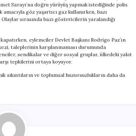
Patlak
kümet Sarayı’na doğru yürüyüş yapmak istediğinde polis
Verdi
k amacıyla göz yaşartıcı gaz kullanırken, bazı
için
. Olaylar sırasında bazı göstericilerin yaralandığı
e kapatırken, eylemciler Devlet Başkanı Rodrigo Paz’ın
erkezi, taleplerinin karşılanmaması durumunda
iler, sendikalar ve diğer sosyal gruplar, ülkedeki yakıt
rşı tepkilerini ortaya koyuyor.
ik sıkıntıların ve toplumsal huzursuzlukların daha da