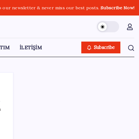
o our newsletter & never miss our best posts.
Subscribe Now!
TIM
İLETİŞİM
Subscribe
ı
SON YAZILAR
10 milyarlık borç hal esnafını vurdu