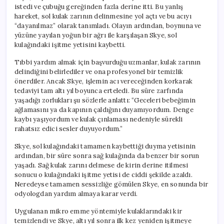
Draması
istedi ve çubuğu gereğinden fazla derine itti. Bu yanlış
için
hareket, sol kulak zarının delinmesine yol açtı ve bu acıyı
“dayanılmaz” olarak tanımladı. Olayın ardından, boynuna ve
yüzüne yayılan yoğun bir ağrı ile karşılaşan Skye, sol
kulağındaki işitme yetisini kaybetti.
Tıbbi yardım almak için başvurduğu uzmanlar, kulak zarının
delindiğini belirlediler ve ona profesyonel bir temizlik
önerdiler. Ancak Skye, işlemin acı vereceğinden korkarak
tedaviyi tam altı yıl boyunca erteledi. Bu süre zarfında
yaşadığı zorlukları şu sözlerle anlattı: “Geceleri bebeğimin
ağlamasını ya da kapının çaldığını duyamıyordum. Denge
kaybı yaşıyordum ve kulak çınlaması nedeniyle sürekli
rahatsız edici sesler duyuyordum.”
Skye, sol kulağındaki tamamen kaybettiği duyma yetisinin
ardından, bir süre sonra sağ kulağında da benzer bir sorun
yaşadı. Sağ kulak zarını delmese de kirin derine itilmesi
sonucu o kulağındaki işitme yetisi de ciddi şekilde azaldı.
Neredeyse tamamen sessizliğe gömülen Skye, en sonunda bir
odyologdan yardım almaya karar verdi.
Uygulanan mikro emme yöntemiyle kulaklarındaki kir
temizlendi ve Skye, altı yıl sonra ilk kez yeniden işitmeye