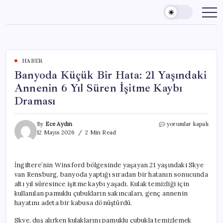
Skip
to
content
HABER
Banyoda Küçük Bir Hata: 21 Yaşındaki
Annenin 6 Yıl Süren İşitme Kaybı
Draması
Banyoda
By
Ece Aydın
yorumlar kapalı
Küçük
12 Mayıs 2026
2 Min Read
Bir
Hata:
21
İngiltere’nin Winsford bölgesinde yaşayan 21 yaşındaki Skye
Yaşındaki
van Rensburg, banyoda yaptığı sıradan bir hatanın sonucunda
Annenin
6
altı yıl süresince işitme kaybı yaşadı. Kulak temizliği için
Yıl
kullanılan pamuklu çubukların sakıncaları, genç annenin
Süren
hayatını adeta bir kabusa dönüştürdü.
İşitme
Kaybı
Skye, duş alırken kulaklarını pamuklu çubukla temizlemek