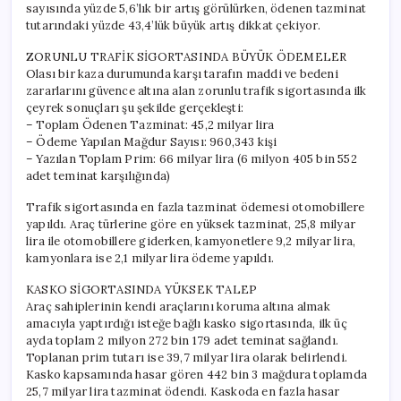
sayısında yüzde 5,6’lık bir artış görülürken, ödenen tazminat
tutarındaki yüzde 43,4’lük büyük artış dikkat çekiyor.
ZORUNLU TRAFİK SİGORTASINDA BÜYÜK ÖDEMELER
Olası bir kaza durumunda karşı tarafın maddi ve bedeni
zararlarını güvence altına alan zorunlu trafik sigortasında ilk
çeyrek sonuçları şu şekilde gerçekleşti:
– Toplam Ödenen Tazminat: 45,2 milyar lira
– Ödeme Yapılan Mağdur Sayısı: 960,343 kişi
– Yazılan Toplam Prim: 66 milyar lira (6 milyon 405 bin 552
adet teminat karşılığında)
Trafik sigortasında en fazla tazminat ödemesi otomobillere
yapıldı. Araç türlerine göre en yüksek tazminat, 25,8 milyar
lira ile otomobillere giderken, kamyonetlere 9,2 milyar lira,
kamyonlara ise 2,1 milyar lira ödeme yapıldı.
KASKO SİGORTASINDA YÜKSEK TALEP
Araç sahiplerinin kendi araçlarını koruma altına almak
amacıyla yaptırdığı isteğe bağlı kasko sigortasında, ilk üç
ayda toplam 2 milyon 272 bin 179 adet teminat sağlandı.
Toplanan prim tutarı ise 39,7 milyar lira olarak belirlendi.
Kasko kapsamında hasar gören 442 bin 3 mağdura toplamda
25,7 milyar lira tazminat ödendi. Kaskoda en fazla hasar