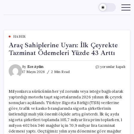
Skip
to
content
HABER
Araç Sahiplerine Uyarı: İlk Çeyrekte
Tazminat Ödemeleri Yüzde 43 Arttı
Araç
By
Ece Aydın
yorumlar kapalı
Sahiplerine
17 Mayıs 2026
2 Min Read
Uyarı:
İlk
Çeyrekte
Milyonlarca sürücünün her yıl zorunlu veya isteğe bağlı olarak
Tazminat
yaptırdığı motorlu taşıt sigortalarında 2026 yılının ilk çeyrek
Ödemeleri
Yüzde
sonuçları açıklandı. Türkiye Sigorta Birliği (TSB) verilerine
43
göre, trafik ve kasko branşlarında sigorta şirketlerinin
Arttı
üstlendiği mali yük önemli ölçüde artış gösterdi. İlk üç ayda
için
sigorta şirketleri toplamda 105,7 milyar lira prim toplarken, 1
milyon 402 bin 346 mağdur için 70,9 milyar lira tazminat
ödemesi yaptı. Geçtiğimiz yılın aynı dönemine göre mağdur