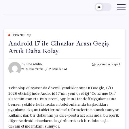
Skip
to
content
TEKNOLOJI
Android 17 ile Cihazlar Arası Geçiş
Artık Daha Kolay
Android
By
Ece Aydın
yorumlar kapalı
17
21 Mayıs 2026
2 Min Read
ile
Cihazlar
Arası
Teknoloji dünyasında önemli yenilikler sunan Google, I/O
Geçiş
2026 etkinliğinde Android 17’nin yeni özelliği “Continue On”
Artık
Daha
sistemini tanıttı. Bu sistem, Apple’ın Handoff uygulamasına
Kolay
benzer şekilde, kullanıcıların telefonlarında başladıkları
için
uygulama akışını tabletlerinde sürdürmelerine olanak tanıyor.
Kullanıcılar, bir doküman ya da e-posta açtıklarında, bu içerik
diğer Android cihazlarında görünerek tek bir dokunuşla
devam etme imkanı sunuyor.