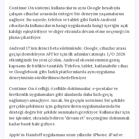
Continue On sistemi, kullanıcıların aynı Google hesabıyla
çalışan cihazlar arasında entegre bir deneyim yaşamalarını
sağlıyor. Bu sayede, telefon ve tablet gibi farklı Android
cihazlarda kullanıcıların hangi uygulamada hangi içeriğin açık
kaldığı eşleştiriliyor ve diğer ekranda devam etme seçeneği ön
plana çıkarılıyor.
Android 17’nin ikinci beta sürümünde, Google, cihazlar arası
geçişi destekleyen API’ler için ilk adımları atmıştı. I/O 2026
etkinliğinde bu yeni çözüm, Android ekosisteminin geniş
kapsamı ile birlikte tanıtıldı. Telefon, tablet, katlanabilir cihaz
ve Googlebook gibi farklı platformlarda aynı uygulama
deneyiminin sürdürülmesi hedefleniyor.
Continue On özelliği, özellikle dokümanlar, e-postalar ve
üretkenlik uygulamaları gibi alanlarda daha hızlı geçiş
sağlamayı amaçlıyor. Ancak, bu geçişin sorunsuz bir şekilde
gerçekleşebilmesi için geliştiricilerin uygulamalarında bu
desteği doğru bir şekilde sunmaları gerekiyor. Kullanıcılar için
ise işlemler, ekranda beliren “devam et” seçeneğine dokunmak
kadar basit hale geliyor.
Apple’ın Handoff uygulaması uzun yıllardır iPhone, iPad ve