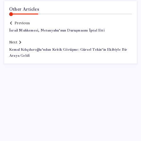
Other Articles
Previous
İsrail Mahkemesi, Netanyahu’nun Duruşmasını İptal Etti
Next
Kemal Kılıçdaroğlu’ndan Kritik Görüşme: Gürsel Tekin’in Ekibiyle Bir
Araya Geldi
SON YAZILAR
Stoklar yüzyılın en düşük seviyesinde: Alüminyum