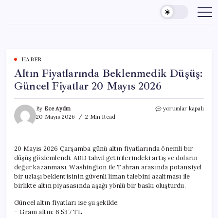
Skip
to
content
HABER
Altın Fiyatlarında Beklenmedik Düşüş:
Güncel Fiyatlar 20 Mayıs 2026
Altın
By
Ece Aydın
yorumlar kapalı
Fiyatlarında
20 Mayıs 2026
2 Min Read
Beklenmedik
Düşüş:
Güncel
20 Mayıs 2026 Çarşamba günü altın fiyatlarında önemli bir
Fiyatlar
düşüş gözlemlendi. ABD tahvil getirilerindeki artış ve doların
20
Mayıs
değer kazanması, Washington ile Tahran arasında potansiyel
2026
bir uzlaşı beklentisinin güvenli liman talebini azaltması ile
için
birlikte altın piyasasında aşağı yönlü bir baskı oluşturdu.
Güncel altın fiyatları ise şu şekilde:
– Gram altın: 6.537 TL