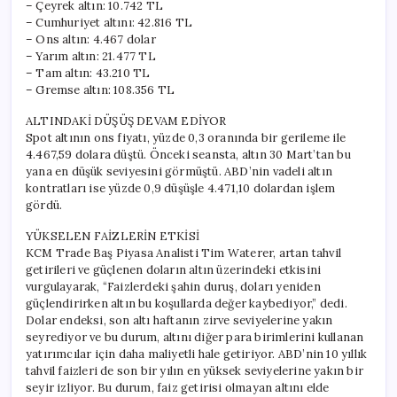
– Çeyrek altın: 10.742 TL
– Cumhuriyet altını: 42.816 TL
– Ons altın: 4.467 dolar
– Yarım altın: 21.477 TL
– Tam altın: 43.210 TL
– Gremse altın: 108.356 TL
ALTINDAKİ DÜŞÜŞ DEVAM EDİYOR
Spot altının ons fiyatı, yüzde 0,3 oranında bir gerileme ile
4.467,59 dolara düştü. Önceki seansta, altın 30 Mart’tan bu
yana en düşük seviyesini görmüştü. ABD’nin vadeli altın
kontratları ise yüzde 0,9 düşüşle 4.471,10 dolardan işlem
gördü.
YÜKSELEN FAİZLERİN ETKİSİ
KCM Trade Baş Piyasa Analisti Tim Waterer, artan tahvil
getirileri ve güçlenen doların altın üzerindeki etkisini
vurgulayarak, “Faizlerdeki şahin duruş, doları yeniden
güçlendirirken altın bu koşullarda değer kaybediyor,” dedi.
Dolar endeksi, son altı haftanın zirve seviyelerine yakın
seyrediyor ve bu durum, altını diğer para birimlerini kullanan
yatırımcılar için daha maliyetli hale getiriyor. ABD’nin 10 yıllık
tahvil faizleri de son bir yılın en yüksek seviyelerine yakın bir
seyir izliyor. Bu durum, faiz getirisi olmayan altını elde