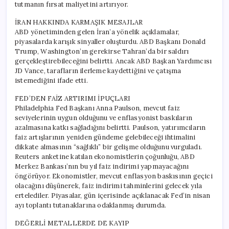
tutmanın fırsat maliyetini artırıyor.
İRAN HAKKINDA KARMAŞIK MESAJLAR
ABD yönetiminden gelen İran’a yönelik açıklamalar,
piyasalarda karışık sinyaller oluşturdu. ABD Başkanı Donald
Trump, Washington’ın gerekirse Tahran’da bir saldırı
gerçekleştirebileceğini belirtti. Ancak ABD Başkan Yardımcısı
JD Vance, tarafların ilerleme kaydettiğini ve çatışma
istemediğini ifade etti.
FED’DEN FAİZ ARTIRIMI İPUÇLARI
Philadelphia Fed Başkanı Anna Paulson, mevcut faiz
seviyelerinin uygun olduğunu ve enflasyonist baskıların
azalmasına katkı sağladığını belirtti. Paulson, yatırımcıların
faiz artışlarının yeniden gündeme gelebileceği ihtimalini
dikkate almasının “sağlıklı” bir gelişme olduğunu vurguladı.
Reuters anketine katılan ekonomistlerin çoğunluğu, ABD
Merkez Bankası’nın bu yıl faiz indirimi yapmayacağını
öngörüyor. Ekonomistler, mevcut enflasyon baskısının geçici
olacağını düşünerek, faiz indirimi tahminlerini gelecek yıla
ertelediler. Piyasalar, gün içerisinde açıklanacak Fed’in nisan
ayı toplantı tutanaklarına odaklanmış durumda.
DEĞERLİ METALLERDE DE KAYIP