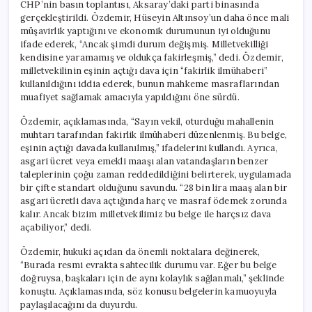
CHP’nin basın toplantısı, Aksaray’daki parti binasında
gerçekleştirildi. Özdemir, Hüseyin Altınsoy’un daha önce mali
müşavirlik yaptığını ve ekonomik durumunun iyi olduğunu
ifade ederek, “Ancak şimdi durum değişmiş. Milletvekilliği
kendisine yaramamış ve oldukça fakirleşmiş,” dedi. Özdemir,
milletvekilinin eşinin açtığı dava için “fakirlik ilmühaberi”
kullanıldığını iddia ederek, bunun mahkeme masraflarından
muafiyet sağlamak amacıyla yapıldığını öne sürdü.
Özdemir, açıklamasında, “Sayın vekil, oturduğu mahallenin
muhtarı tarafından fakirlik ilmühaberi düzenlenmiş. Bu belge,
eşinin açtığı davada kullanılmış,” ifadelerini kullandı. Ayrıca,
asgari ücret veya emekli maaşı alan vatandaşların benzer
taleplerinin çoğu zaman reddedildiğini belirterek, uygulamada
bir çifte standart olduğunu savundu. “28 bin lira maaş alan bir
asgari ücretli dava açtığında harç ve masraf ödemek zorunda
kalır. Ancak bizim milletvekilimiz bu belge ile harçsız dava
açabiliyor,” dedi.
Özdemir, hukuki açıdan da önemli noktalara değinerek,
“Burada resmi evrakta sahtecilik durumu var. Eğer bu belge
doğruysa, başkaları için de aynı kolaylık sağlanmalı,” şeklinde
konuştu. Açıklamasında, söz konusu belgelerin kamuoyuyla
paylaşılacağını da duyurdu.