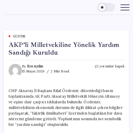
Skip
to
content
EĞITIM
AKP’li Milletvekiline Yönelik Yardım
Sandığı Kuruldu
AKP’li
By
Ece Aydın
yorumlar kapalı
Milletvekiline
15 Mayıs 2026
2 Min Read
Yönelik
Yardım
Sandığı
CHP Aksaray İl Başkanı Bilal Özdemir, düzenlediği basın
Kuruldu
toplantısında AK Parti Aksaray Milletvekili Hüseyin Altınsoy
için
ve eşine dair çarpıcı iddialarda bulundu. Özdemir,
milletvekilinin ekonomik durumu ile ilgili dikkat çeken bilgiler
paylaşarak, “fakirlik ilmühaberi” üzerinden başlatılan bir dava
sürecini gündeme getirdi. Toplantının sonunda ise sembolik
bir “yardım sandığı” oluşturuldu.