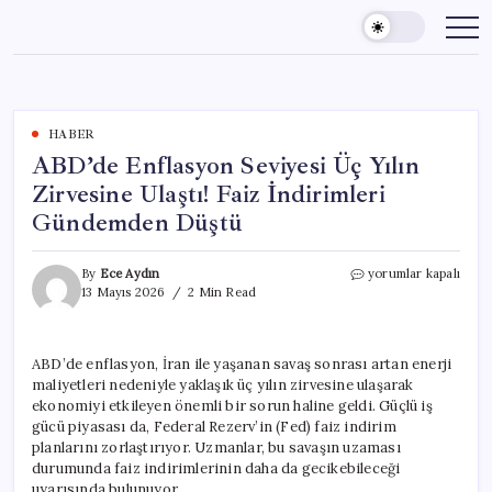
Skip
to
content
HABER
ABD’de Enflasyon Seviyesi Üç Yılın
Zirvesine Ulaştı! Faiz İndirimleri
Gündemden Düştü
ABD’de
By
Ece Aydın
yorumlar kapalı
Enflasyon
13 Mayıs 2026
2 Min Read
Seviyesi
Üç
Yılın
ABD’de enflasyon, İran ile yaşanan savaş sonrası artan enerji
Zirvesine
maliyetleri nedeniyle yaklaşık üç yılın zirvesine ulaşarak
Ulaştı!
Faiz
ekonomiyi etkileyen önemli bir sorun haline geldi. Güçlü iş
İndirimleri
gücü piyasası da, Federal Rezerv’in (Fed) faiz indirim
Gündemden
planlarını zorlaştırıyor. Uzmanlar, bu savaşın uzaması
Düştü
durumunda faiz indirimlerinin daha da gecikebileceği
için
uyarısında bulunuyor.