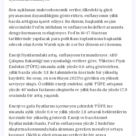
Son açıklanan makroekonomik veriler, ülkedeki iş gücü
piyasasının dayanıklılığını gösterirken, enflasyonun yıllık
bazda arttığına işaret ediyor. Bu durum, başkanlık seçim
sürecindeki Fed’in istihdam ve enflasyon hedefleri arasında
denge kurmasını zorlaştırıyor. Fed’in 16-17 Haziran
tarihlerinde yapılacak para politikası toplantısına başkanlık
edecek olan Kevin Warsh için de zor bir dönem söz konusu.
Enerji fiyatlarındaki artış, enflasyonu tırmandırıyor. ABD
Çalışma Bakanlığı’nın yayınladığı verilere göre, Tüketici Fiyat
Endeksi (TÜFE) nisanda aylık yüzde 0,6 artış gösterirken,
yıllık bazda yüzde 3,8 ile tahminlerin üzerinde bir yükseliş
kaydetti. Bu oran, en son Mayıs 2023’te görülen en yüksek
seviyeye ulaştı. Özellikle enerji endeksi, aylık TÜFE artışının
yüzde 40’ından fazlasını oluşturdu ve yıllık bazda da yüzde 17,9
oranında bir artış yaşandı.
Enerji ve gıda fiyatlarını içermeyen çekirdek TÜFE ise
nisanda aylık yüzde 0,4 ve yıllık yüzde 2,8 artarak beklentilerin
üzerinde bir yükseliş gösterdi. Enerji ve bazı hizmet
fiyatlarındaki baskı, Fed’in enflasyonu yüzde 2 hedefine
ulaştırma konusunda hala alınması gereken mesafeyi ortaya
koyuyor. Güçlü iş gücü piyasası verileri ile bir araya