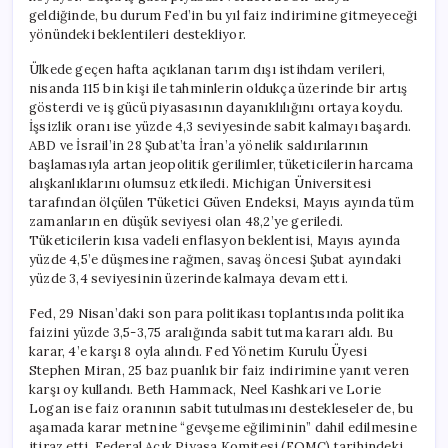
geldiğinde, bu durum Fed’in bu yıl faiz indirimine gitmeyeceği
yönündeki beklentileri destekliyor.
Ülkede geçen hafta açıklanan tarım dışı istihdam verileri,
nisanda 115 bin kişi ile tahminlerin oldukça üzerinde bir artış
gösterdi ve iş gücü piyasasının dayanıklılığını ortaya koydu.
İşsizlik oranı ise yüzde 4,3 seviyesinde sabit kalmayı başardı.
ABD ve İsrail’in 28 Şubat’ta İran’a yönelik saldırılarının
başlamasıyla artan jeopolitik gerilimler, tüketicilerin harcama
alışkanlıklarını olumsuz etkiledi. Michigan Üniversitesi
tarafından ölçülen Tüketici Güven Endeksi, Mayıs ayında tüm
zamanların en düşük seviyesi olan 48,2’ye geriledi.
Tüketicilerin kısa vadeli enflasyon beklentisi, Mayıs ayında
yüzde 4,5’e düşmesine rağmen, savaş öncesi Şubat ayındaki
yüzde 3,4 seviyesinin üzerinde kalmaya devam etti.
Fed, 29 Nisan’daki son para politikası toplantısında politika
faizini yüzde 3,5-3,75 aralığında sabit tutma kararı aldı. Bu
karar, 4’e karşı 8 oyla alındı. Fed Yönetim Kurulu Üyesi
Stephen Miran, 25 baz puanlık bir faiz indirimine yanıt veren
karşı oy kullandı. Beth Hammack, Neel Kashkari ve Lorie
Logan ise faiz oranının sabit tutulmasını destekleseler de, bu
aşamada karar metnine “gevşeme eğiliminin” dahil edilmesine
itiraz etti. Federal Açık Piyasa Komitesi (FOMC) tarihindeki