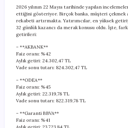
2026 yılının 22 Mayıs tarihinde yapılan incelemel
ettiğini gösteriyor. Birçok banka, müşteri çekmek 
rekabeti artırmakta. Yatırımcılar, en yüksek getir
32 günlük kazancı da merak konusu oldu. İşte, far
getirileri:
– **AKBANK**
Faiz oranı: %42
Aylık getiri: 24.302,47 TL
Vade sonu tutarı: 824.302,47 TL
– **ODEA**
Faiz oranı: %45
Aylık getiri: 22.319,78 TL
Vade sonu tutarı: 822.319,78 TL
– **Garanti BBVA**
Faiz oranı: %41
Aylık getiri: 23.723,84 TL