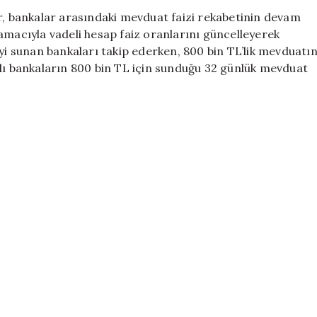
Getirisi
er, bankalar arasındaki mevduat faizi rekabetinin devam
Hangi
amacıyla vadeli hesap faiz oranlarını güncelleyerek
Bankada
iyi sunan bankaları takip ederken, 800 bin TL’lik mevduatı
Daha
klı bankaların 800 bin TL için sunduğu 32 günlük mevduat
Yüksek?
İşte
Detaylar!
için