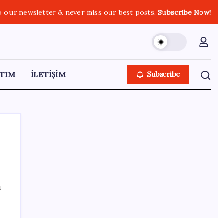
o our newsletter & never miss our best posts.
Subscribe Now!
TIM
İLETİŞİM
Subscribe
SON YAZILAR
ı
ABD’den Türk zeytinyağına vergi engeli:
İhracatçılardan acil çağrı