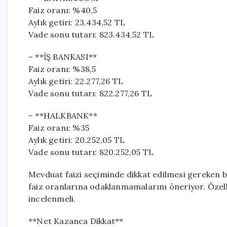
Faiz oranı: %40,5
Aylık getiri: 23.434,52 TL
Vade sonu tutarı: 823.434,52 TL
– **İŞ BANKASI**
Faiz oranı: %38,5
Aylık getiri: 22.277,26 TL
Vade sonu tutarı: 822.277,26 TL
– **HALKBANK**
Faiz oranı: %35
Aylık getiri: 20.252,05 TL
Vade sonu tutarı: 820.252,05 TL
Mevduat faizi seçiminde dikkat edilmesi gereken b
faiz oranlarına odaklanmamalarını öneriyor. Özelli
incelenmeli.
**Net Kazanca Dikkat**