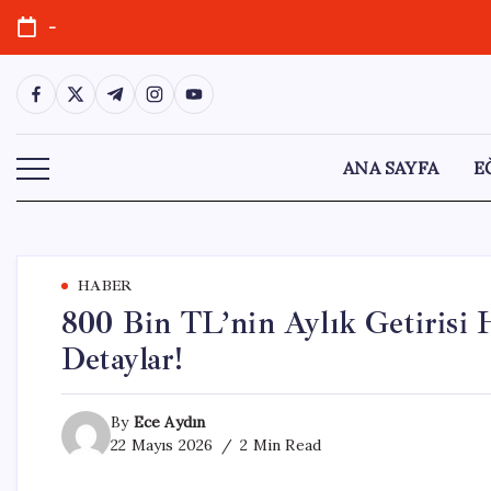
Skip
-
to
content
https://www.facebook.com/
https://twitter.com/
https://t.me/
https://www.instagram.com/
https://youtube.com/
ANA SAYFA
E
HABER
800 Bin TL’nin Aylık Getirisi
Detaylar!
By
Ece Aydın
22 Mayıs 2026
2 Min Read