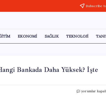
Subscribe t
ĞİTİM
EKONOMİ
SAĞLIK
TEKNOLOJİ
TANI
 Hangi Bankada Daha Yüksek? İşte
800
yorumlar kapal
Bin
TL’nin
Aylık