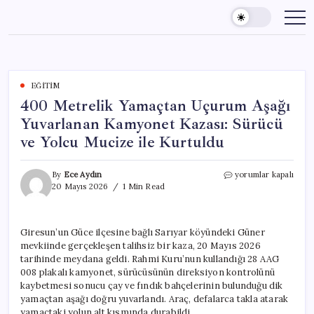
Skip
to
content
EĞITIM
400 Metrelik Yamaçtan Uçurum Aşağı
Yuvarlanan Kamyonet Kazası: Sürücü
ve Yolcu Mucize ile Kurtuldu
400
By
Ece Aydın
yorumlar kapalı
Metrelik
20 Mayıs 2026
1 Min Read
Yamaçtan
Uçurum
Aşağı
Giresun’un Güce ilçesine bağlı Sarıyar köyündeki Güner
Yuvarlanan
mevkiinde gerçekleşen talihsiz bir kaza, 20 Mayıs 2026
Kamyonet
Kazası:
tarihinde meydana geldi. Rahmi Kuru’nun kullandığı 28 AAG
Sürücü
008 plakalı kamyonet, sürücüsünün direksiyon kontrolünü
ve
kaybetmesi sonucu çay ve fındık bahçelerinin bulunduğu dik
Yolcu
yamaçtan aşağı doğru yuvarlandı. Araç, defalarca takla atarak
Mucize
yamaçtaki yolun alt kısmında durabildi.