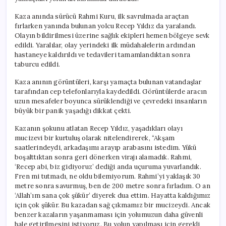
ile
Kurtuldu
Kaza anında sürücü Rahmi Kuru, ilk savrulmada araçtan
için
fırlarken yanında bulunan yolcu Recep Yıldız da yaralandı.
Olayın bildirilmesi üzerine sağlık ekipleri hemen bölgeye sevk
edildi. Yaralılar, olay yerindeki ilk müdahalelerin ardından
hastaneye kaldırıldı ve tedavileri tamamlandıktan sonra
taburcu edildi.
Kaza anının görüntüleri, karşı yamaçta bulunan vatandaşlar
tarafından cep telefonlarıyla kaydedildi. Görüntülerde aracın
uzun mesafeler boyunca sürüklendiği ve çevredeki insanların
büyük bir panik yaşadığı dikkat çekti.
Kazanın şokunu atlatan Recep Yıldız, yaşadıkları olayı
mucizevi bir kurtuluş olarak nitelendirerek, “Akşam
saatlerindeydi, arkadaşımı arayıp arabasını istedim. Yükü
boşalttıktan sonra geri dönerken virajı alamadık. Rahmi,
‘Recep abi, biz gidiyoruz’ dediği anda uçuruma yuvarlandık.
Fren mi tutmadı, ne oldu bilemiyorum. Rahmi’yi yaklaşık 30
metre sonra savurmuş, ben de 200 metre sonra fırladım. O an
‘Allah’ım sana çok şükür’ diyerek dua ettim. Hayatta kaldığımız
için çok şükür. Bu kazadan sağ çıkmamız bir mucizeydi. Ancak
benzer kazaların yaşanmaması için yolumuzun daha güvenli
hale getirilmesini istiyoruz. Bu yolun yapılması için gerekli