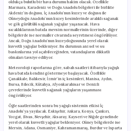
oldukça bulutlu bir hava durumu hakim olacak. Özellikle
Marmara, Karadeniz ve Doğu Anadolu bölgeleri ile birlikte
Akdeniz’in doğusu, İç Anadolu’nun kuzey ve doğusu ile
Güneydoğu Anadolu’nun kuzey kesimlerinde aralıklı sağanak
ve gök gürültülü sağanak yağışlar yaşanacak. Hava
sıcaklıklarının batıda mevsim normallerinin üzerinde, diğer
bölgelerde ise normaller civarında seyretmesi öngörülüyor.
Ancak, Doğu Anadolu’nun kuzeydoğusunda yerel olarak
kuvvetli yağışlar bekleniyor. Bu durumun ani sel ve su
baskınlarına yol açabileceğinden, vatandaşların dikkatli
olmaları tavsiye ediliyor.
Meteoroloji raporlarına göre, sabah saatleri itibarıyla yağışlı
hava batıda kendini göstermeye başlayacak. Özellikle
Çanakkale, Balıkesir, İzmir’in iç kesimleri, Manisa, Aydın,
Bursa, Bilecik, Kütahya, Afyonkarahisar ve Denizli
çevrelerinde kuvvetli sağanak yağışların yaşanması
öngörülüyor.
Öğle saatlerinden sonra bu yağışlı sistemin etkisi İç
Anadolu’ya yayılacak. Eskişehir, Ankara, Konya, Çankırı,
Yozgat, Sivas, Nevşehir, Aksaray, Kayseri ve Niğde genelinde
yerel olarak kuvvetli yağışlar bekleniyor. Güney bölgelerde ise
Mersin, Adana, Osmaniye, Kahramanmaraş, Burdur ve Isparta