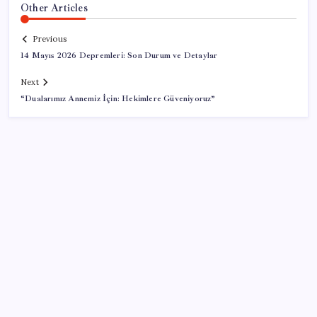
Other Articles
Previous
14 Mayıs 2026 Depremleri: Son Durum ve Detaylar
Next
“Dualarımız Annemiz İçin: Hekimlere Güveniyoruz”
SON YAZILAR
Halkbank’tan beklenti üstü net kâr
İş Bankası’nda üst yönetim değişikliği