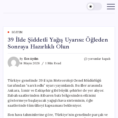
Skip
to
content
EĞITIM
39 İlde Şiddetli Yağış Uyarısı: Öğleden
Sonraya Hazırlıklı Olun
39
By
Ece Aydın
yorumlar kapalı
İlde
14 Mayıs 2026
1 Min Read
Şiddetli
Yağış
Uyarısı:
Türkiye genelinde 39 il için Meteoroloji Genel Müdürlüğü
Öğleden
tarafından “sarı kodlu” uyarı yayımlandı. Bu iller arasında
Sonraya
Hazırlıklı
Ankara, İzmir ve Eskişehir gibi büyük şehirler de yer alıyor.
Olun
Sabah saatlerinden itibaren batı bölgesinden etkisini
için
göstermeye başlayacak yağışlı hava sisteminin, öğle
saatlerinde tüm ülkeyi kapsaması bekleniyor.
Son hava tahminlerine göre, Türkiye’nin genelinde parçalı ve