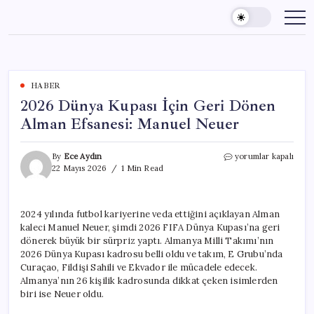
Skip
to
content
HABER
2026 Dünya Kupası İçin Geri Dönen
Alman Efsanesi: Manuel Neuer
2026
By
Ece Aydın
yorumlar kapalı
Dünya
22 Mayıs 2026
1 Min Read
Kupası
İçin
Geri
2024 yılında futbol kariyerine veda ettiğini açıklayan Alman
Dönen
kaleci Manuel Neuer, şimdi 2026 FIFA Dünya Kupası’na geri
Alman
Efsanesi:
dönerek büyük bir sürpriz yaptı. Almanya Milli Takımı’nın
Manuel
2026 Dünya Kupası kadrosu belli oldu ve takım, E Grubu’nda
Neuer
Curaçao, Fildişi Sahili ve Ekvador ile mücadele edecek.
için
Almanya’nın 26 kişilik kadrosunda dikkat çeken isimlerden
biri ise Neuer oldu.