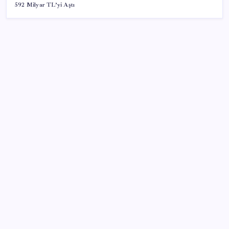
592 Milyar TL’yi Aştı
SON YAZILAR
ABD’den Türk zeytinyağına vergi engeli:
İhracatçılardan acil çağrı
Stoklar yüzyılın en düşük seviyesinde: Alüminyum
fiyatlarında yön yukarı döndü
Turkish Bank’ın yeni adı belli oldu
Ayvalık’ta orman yangı: Ekiplerin müdahalesi sürüyor
Edirne’de balya bağlamak 4 gün süreyle yasaklandı