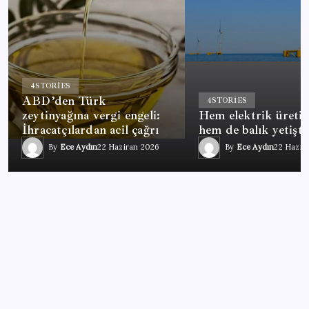
4
STORIES
ABD’den Türk
4
STORIES
zeytinyağına vergi engeli:
Hem elektrik üretiy
İhracatçılardan acil çağrı
hem de balık yetişti
By
Ece Aydın
22 Haziran 2026
By
Ece Aydın
22 Hazir