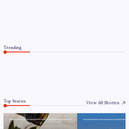
EĞITIM
ABD’den Türk zeytinyağına vergi
engeli: İhracatçılardan acil çağrı
By
Ece Aydın
6 Ağustos 2026
Trending
ABD’den Türk zeytinyağına vergi engeli: İhracatçılardan
acil çağrı
6 Ağustos 2026
0
Top Stories
View All Stories