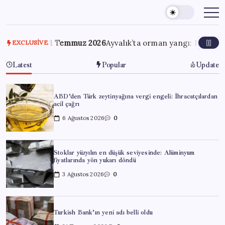
Skip
to
content
31 Temmuz 2026
Ayvalık’ta orman yangı: Ekiplerin müdah
EXCLUSIVE
Latest
Popular
Update
ABD’den Türk zeytinyağına vergi engeli: İhracatçılardan
acil çağrı
6 Ağustos 2026
0
Stoklar yüzyılın en düşük seviyesinde: Alüminyum
fiyatlarında yön yukarı döndü
3 Ağustos 2026
0
Turkish Bank’ın yeni adı belli oldu